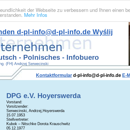
eundlichkeit der Webseite zu verbessern und Ihnen einen b
verstanden.
Mehr Infos
nden
d-pl-info@d-pl-info.de
Wyślij
tsch - Polnisches - Infobuero
Ing. (FH) Andrzej Serwecinski
Kontaktformular
d-pl-info@d-pl-info.de
E-M
DPG e.V. Hoyerswerda
Vorstand:
Vorsitzender:
Serwecinski, Andrzej,Hoyerswerda
15.07.1953
Stellvertreter:
Kubok – Nitschke Dorota Krauschwitz
05.12.1977