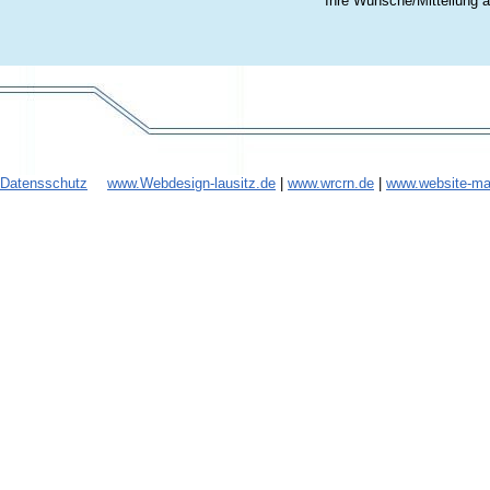
Ihre Wünsche/Mitteilung 
Datensschutz
www.Webdesign-lausitz.de
|
www.wrcrn.de
|
www.website-ma