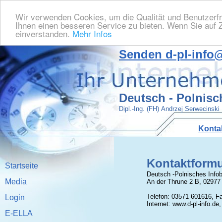
Wir verwenden Cookies, um die Qualität und Benutzerfr
Ihnen einen besseren Service zu bieten. Wenn Sie auf Z
einverstanden.
Mehr Infos
Senden
d-pl-info
Deutsch - Polnisc
Dipl.-Ing. (FH) Andrzej Serwecinski
Konta
Kontaktformu
Startseite
Deutsch -Polnisches Info
Media
An der Thrune 2 B, 02977
Telefon: 03571 601616, F
Login
Internet: www.d-pl-info.de,
E-ELLA